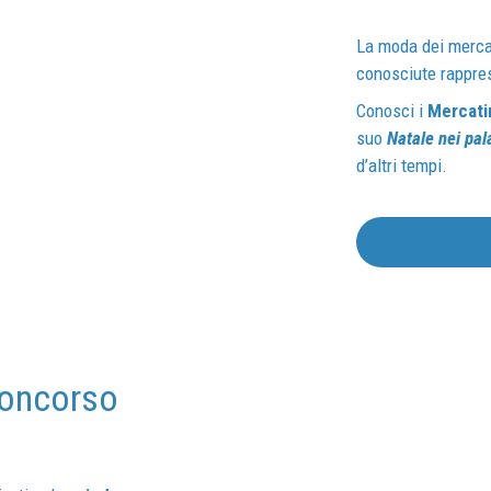
La moda dei mercat
conosciute rappre
Conosci i
Mercatin
suo
Natale nei pal
d’altri tempi.
STRUTTURA
Concorso
B&B TRENTO
VACANZE A TEMA