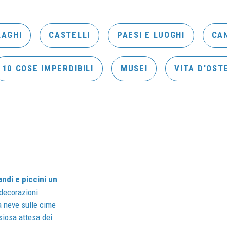
LAGHI
CASTELLI
PAESI E LUOGHI
CA
10 COSE IMPERDIBILI
MUSEI
VITA D'OST
andi e piccini un
 decorazioni
ma neve sulle cime
nsiosa attesa dei