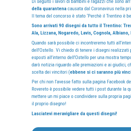
Di seguito i lavori di bambini e ragazzi che sono arr
della quarantena
causata dal Coronavirus nella pr
Il tema del concorso è stato ‘Perchè il Trentino è be
Sono arrivati 90 disegni da tutto il Trentino: Tr
Ala, Lizzana, Nogaredo, Lavis, Cognola, Albiano
Quando sarà possibile ci incontreremo tutti all’inter
dell’Ostello. Vi chiedo di tenere i disegni realizzat
esposti all’interno dell’Ostello per una mostra temp
darò notizia riguardo alle premiazioni e ai giudici, 
scelta dei vincitori (
ebbene si ci saranno più vinci
Per chi non l’avesse fatto sulla pagina Facebook del
Rovereto è possibile vedere tutti i post durante la 
mettere un mi piace o condividere sulla propria pag
il proprio disegno!
Lasciatevi meravigliare da questi disegni!