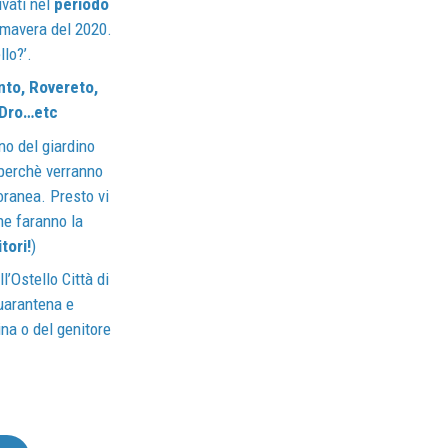
ivati nel
periodo
imavera del 2020.
CAMERE
llo?’.
FAQ
ento, Rovereto,
, Dro…etc
BLOG
no del giardino
i perchè verranno
CONTATTI
oranea. Presto vi
che faranno la
LAVORA CON NOI
tori!
)
l’Ostello Città di
COME ARRIVARE
quarantena e
ina o del genitore
CHI SIAMO
NOLEGGIO SALE