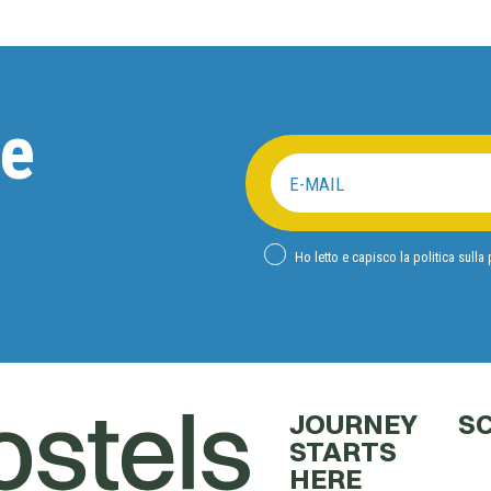
re
E-MAIL
Ho letto e capisco la politica sulla
JOURNEY
SC
STARTS
HERE