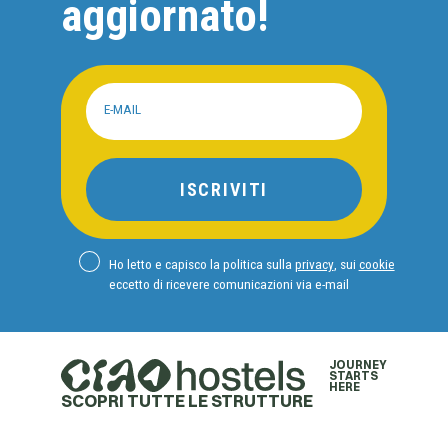
aggiornato!
E-MAIL
ISCRIVITI
Ho letto e capisco la politica sulla
privacy
, sui
cookie
EN
eccetto di ricevere comunicazioni via e-mail
DE
JOURNEY
STARTS
HERE
SCOPRI TUTTE LE STRUTTURE