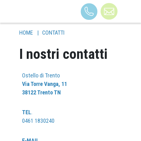
HOME
|
CONTATTI
STRUTTURA
I nostri contatti
B&B TRENTO
VACANZE A TEMA
CAMERE
Ostello di Trento
FAQ
Via Torre Vanga, 11
38122 Trento TN
BLOG
CONTATTI
TEL
.
LAVORA CON NOI
0461 1830240
COME ARRIVARE
E-MAIL