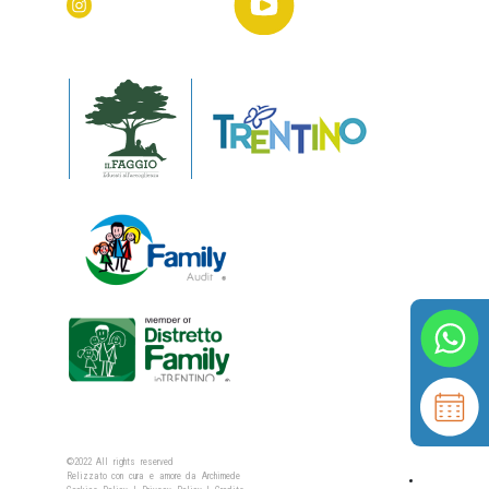
©2022 All rights reserved
Relizzato con cura e amore da
Archimede