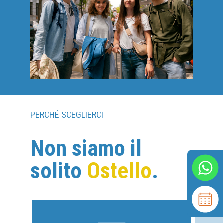
PERCHÉ SCEGLIERCI
Non siamo il
solito
Ostello
.