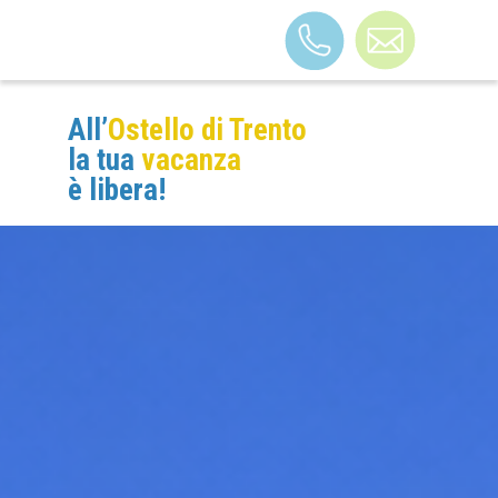
All’
Ostello di Trento
STRUTTURA
la tua
vacanza
B&B TRENTO
è libera!
VACANZE A TEMA
CAMERE
FAQ
BLOG
CONTATTI
LAVORA CON NOI
COME ARRIVARE