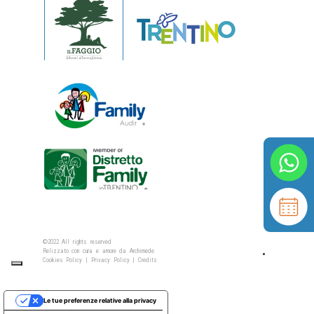
©2022 All rights reserved
Relizzato con cura e amore da
Archimede
Cookies Policy
|
Privacy Policy
|
Credits
Le tue preferenze relative alla privacy