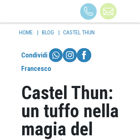
HOME
|
BLOG
|
CASTEL THUN
STRUTTURA
B&B TRENTO
Condividi
VACANZE A TEMA
Francesco
CAMERE
FAQ
Castel Thun:
BLOG
un tuffo nella
CONTATTI
LAVORA CON NOI
magia del
COME ARRIVARE