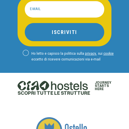
E-MAIL
ISCRIVITI
Ho letto e capisco la politica sulla
privacy
, sui
cookie
eccetto di ricevere comunicazioni via e-mail
JOURNEY
STARTS
HERE
SCOPRI TUTTE LE STRUTTURE