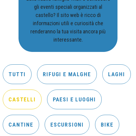
gli eventi speciali organizzati al
castello? Il sito web è ricco di
informazioni utili e curiosità che
renderanno la tua visita ancora più
interessante.
TUTTI
RIFUGI E MALGHE
LAGHI
CASTELLI
PAESI E LUOGHI
CANTINE
ESCURSIONI
BIKE