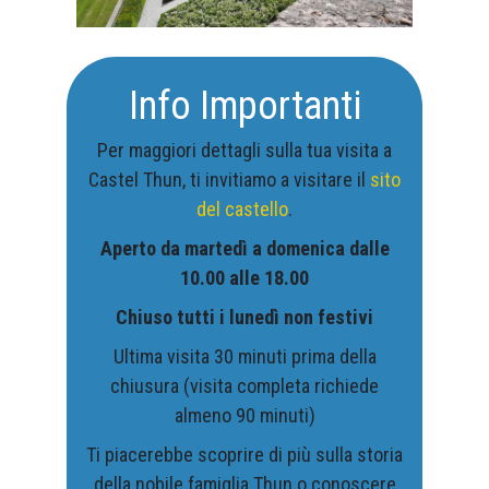
Info Importanti
Per maggiori dettagli sulla tua visita a
Castel Thun, ti invitiamo a visitare il
sito
del castello
.
Aperto da martedì a domenica dalle
10.00 alle 18.00
Chiuso tutti i lunedì non festivi
Ultima visita 30 minuti prima della
chiusura (visita completa richiede
almeno 90 minuti)
Ti piacerebbe scoprire di più sulla storia
della nobile famiglia Thun o conoscere