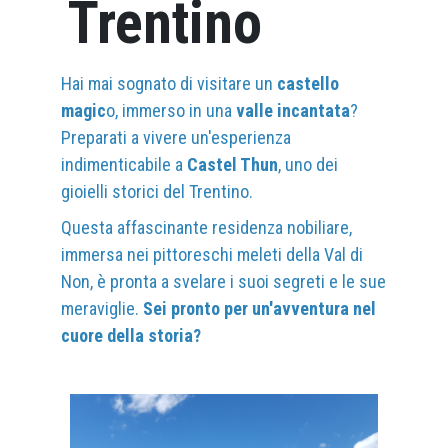
CHI SIAMO
Trentino
NOLEGGIO SALE
Hai mai sognato di visitare un
castello
magic
o, immerso in una
valle incantata
?
Preparati a vivere un'esperienza
indimenticabile a
Castel Thun
, uno dei
gioielli storici del Trentino.
Questa affascinante residenza nobiliare,
immersa nei pittoreschi meleti della Val di
Non, è pronta a svelare i suoi segreti e le sue
meraviglie.
Sei pronto per un'avventura nel
cuore della storia?