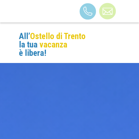
All’
Ostello di Trento
STRUTTURA
la tua
vacanza
B&B TRENTO
è libera!
VACANZE A TEMA
CAMERE
FAQ
BLOG
CONTATTI
LAVORA CON NOI
COME ARRIVARE