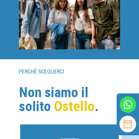
PERCHÉ SCEGLIERCI
Non siamo il
solito
Ostello
.